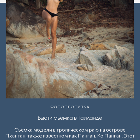
ФОТОПРОГУЛКА
Бьюти съемка в Таиланде
Съемка модели в тропическом раю на острове
Пханган, также известном как Панган, Ко Панган. Этот