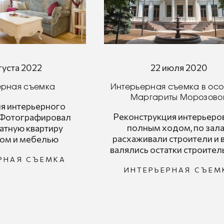
22 июля 2020
вгуста 2022
Интерьерная съемка в ос
ерная съемка
Маргариты Морозово
я интерьерного
Реконструкция интерьеро
 Фотографировал
полным ходом, по зал
атную квартиру
расхаживали строители и 
том и мебелью
валялись остатки строитель
РНАЯ СЪЕМКА
ИНТЕРЬЕРНАЯ СЪЕМ