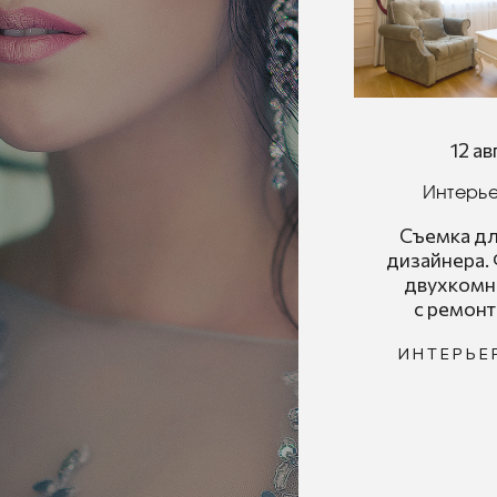
12 а
Интерь
Съемка дл
дизайнера.
двухкомн
с ремон
ИНТЕРЬЕ