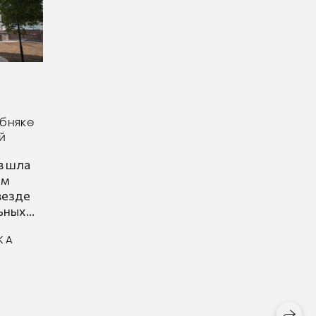
обняке
й
в шла
ам
везде
ных...
КА