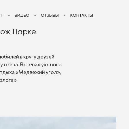
ОТ
ВИДЕО
ОТЗЫВЫ
КОНТАКТЫ
гож Парке
юбилей в кругу друзей
у озера. В стенах уютного
отдыха «Медвежий угол»,
ерлога»