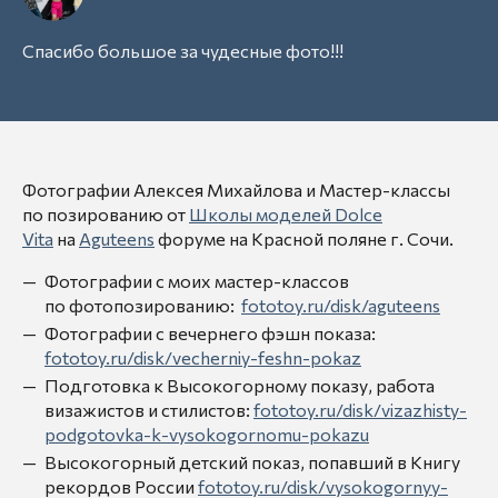
Спасибо большое за чудесные фото!!!
Фотографии Алексея Михайлова и Мастер-классы
по позированию от
Школы моделей Dolce
Vita
на
Aguteens
форуме на Красной поляне г. Сочи.
Фотографии с моих мастер-классов
по фотопозированию:
fototoy.ru/disk/aguteens
Фотографии с вечернего фэшн показа:
fototoy.ru/disk/vecherniy-feshn-pokaz
Подготовка к Высокогорному показу, работа
визажистов и стилистов:
fototoy.ru/disk/vizazhisty-
podgotovka-k-vysokogornomu-pokazu
Высокогорный детский показ, попавший в Книгу
рекордов России
fototoy.ru/disk/vysokogornyy-