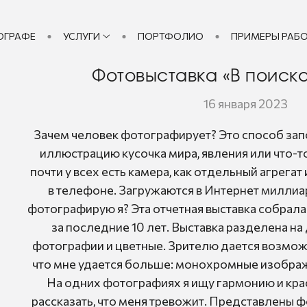
ОГРАФЕ
УСЛУГИ
ПОРТФОЛИО
ПРИМЕРЫ РАБ
Фотовыставка «В поиск
16 января 2023
Зачем человек фотографирует? Это способ зап
иллюстрацию кусочка мира, явления или что-то
почти у всех есть камера, как отдельный агрега
в телефоне. Загружаются в Интернет милли
фотографирую я? Эта отчетная выставка собра
за последние 10 лет. Выставка разделена на
фотографии и цветные. Зрителю дается возмож
что мне удается больше: монохромные изображ
На одних фотографиях я ищу гармонию и крас
рассказать, что меня тревожит. Представлены 