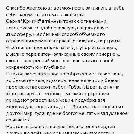
Спасибо Алексею за возможность заглянуть вглубь
себя, задуматься о смыслах жизни.
Серия "Кризис" в тëмных тонах с огненными
всполохами создаëт сложную, напряжëнную
атмосферу. Необычный способ объëмного
отражения времени в красных силуэтах, портреты
участников проекта, их взгляд в упор и насквозь,
мысли о пережитом, записанные своим почерком,
словно внутренний монолог, впечатляют своей
искренностью и глубиной.
И такое замечательное преображение - те же лица,
но безмятежные, вдохновлëнные мечтой в белом
пространстве серии работ "Грëзы". Цветные пятна
контрастируют с монохромными портретами,
передают радостные эмоции, подчёркивая
индивидуальность каждого. Зритель переносится в
другой мир, туда, где не боятся мечтать и задуманное
сбывается.
На этой выставке я почувствовала тепло сердец
других людей и мне понравилась их смелость и